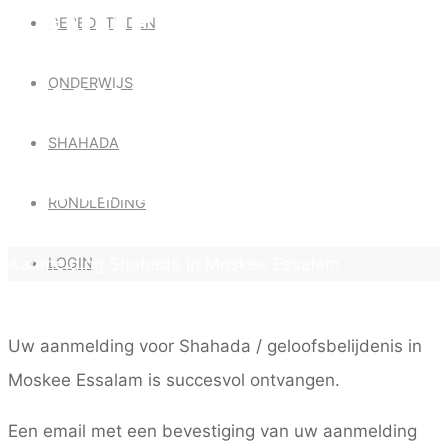
AANMELDING
GEBEDSTIJDEN
SHAHADA IN
ONDERWIJS
SHAHADA
MOSKEE ESSALAM
RONDLEIDING
Home
LOGIN
Aanmelding Shahada in Moskee Essalam
Uw aanmelding voor Shahada / geloofsbelijdenis in
Moskee Essalam is succesvol ontvangen.
Een email met een bevestiging van uw aanmelding